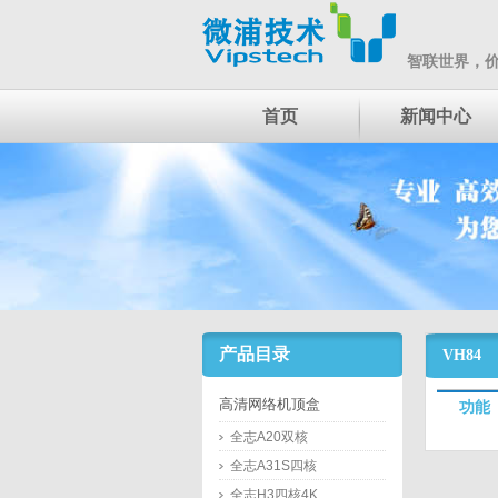
智联世界，
首页
新闻中心
产品目录
VH84
高清网络机顶盒
功能
全志A20双核
全志A31S四核
全志H3四核4K