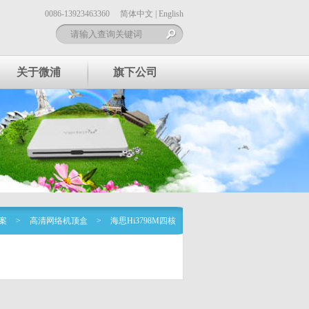
0086-13923463360
简体中文
|
English
关于微浦
旗下公司
案
>
高清网络机顶盒
>
海思Hi3798M四核